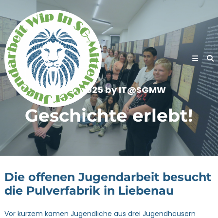
Skip
to
content
4. Juli 2025
by
IT@SGMW
Geschichte erlebt!
Die offenen Jugendarbeit besucht
die Pulverfabrik in Liebenau
Vor kurzem kamen Jugendliche aus drei Jugendhäusern