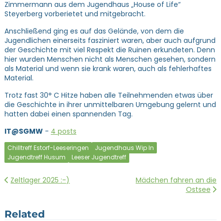
Zimmermann aus dem Jugendhaus „House of Life“
Steyerberg vorberietet und mitgebracht.
Anschließend ging es auf das Gelände, von dem die
Jugendlichen einerseits fasziniert waren, aber auch aufgrund
der Geschichte mit viel Respekt die Ruinen erkundeten. Denn
hier wurden Menschen nicht als Menschen gesehen, sondern
als Material und wenn sie krank waren, auch als fehlerhaftes
Material.
Trotz fast 30° C Hitze haben alle Teilnehmenden etwas über
die Geschichte in ihrer unmittelbaren Umgebung gelernt und
hatten dabei einen spannenden Tag.
IT@SGMW
-
4 posts
Chilltreff Estorf-Leeseringen
Jugendhaus Wip In
Jugendtreff Husum
Leeser Jugendtreff
Beitragsnavigation
Zeltlager 2025 :-)
Mädchen fahren an die
Ostsee
Related